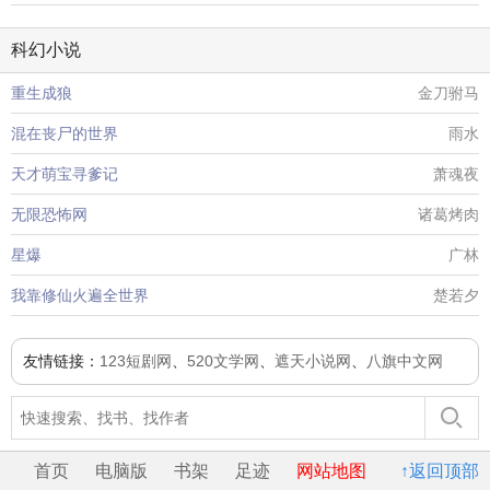
科幻小说
重生成狼
金刀驸马
混在丧尸的世界
雨水
天才萌宝寻爹记
萧魂夜
无限恐怖网
诸葛烤肉
星爆
广林
我靠修仙火遍全世界
楚若夕
友情链接：
123短剧网
、
520文学网
、
遮天小说网
、
八旗中文网
首页
电脑版
书架
足迹
网站地图
↑返回顶部