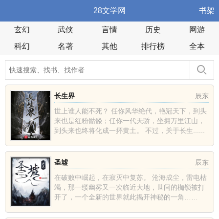
28文学网
书架
玄幻
武侠
言情
历史
网游
科幻
名著
其他
排行榜
全本
长生界
辰东
世上谁人能不死？ 任你风华绝代，艳冠天下，到头
来也是红粉骷髅；任你一代天骄，坐拥万里江山，
到头来也终将化成一抔黄土。 不过，关于长生......
圣墟
辰东
在破败中崛起，在寂灭中复苏。 沧海成尘，雷电枯
竭，那一缕幽雾又一次临近大地，世间的枷锁被打
开了，一个全新的世界就此揭开神秘的一角……
......