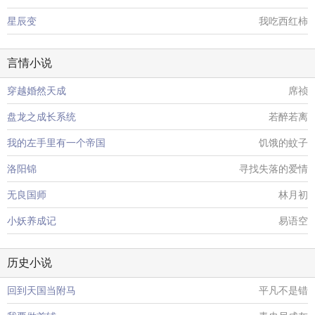
星辰变
我吃西红柿
言情小说
穿越婚然天成
席祯
盘龙之成长系统
若醉若离
我的左手里有一个帝国
饥饿的蚊子
洛阳锦
寻找失落的爱情
无良国师
林月初
小妖养成记
易语空
历史小说
回到天国当附马
平凡不是错