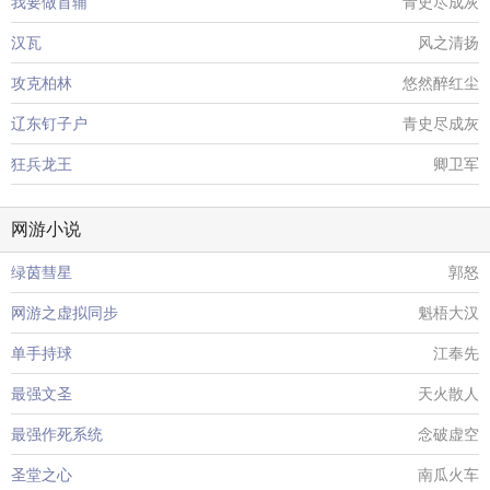
我要做首辅
青史尽成灰
汉瓦
风之清扬
攻克柏林
悠然醉红尘
辽东钉子户
青史尽成灰
狂兵龙王
卿卫军
网游小说
绿茵彗星
郭怒
网游之虚拟同步
魁梧大汉
单手持球
江奉先
最强文圣
天火散人
最强作死系统
念破虚空
圣堂之心
南瓜火车