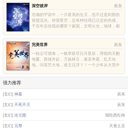
深空彼岸
辰东
浩瀚的宇宙中，一片星系的生灭，也不过是刹那的
斑驳流光。仰望星空，总有种结局已注定的伤感，
千百年后你我在哪里？家国，文明火光，地球，都
不过是深空中的一......
完美世界
辰东
一粒尘可填海，一根草斩尽日月星辰，弹指间天翻
地覆。群雄并起，万族林立，诸圣争霸，乱天动
地。问苍茫大地，谁主沉浮？！一个少年从大荒中
走出，一切从这里开......
强力推荐
[玄幻]
神墓
辰东
[玄幻]
不死不灭
辰东
[玄幻]
沧元图
我吃西红柿
[玄幻]
元尊
天蚕土豆