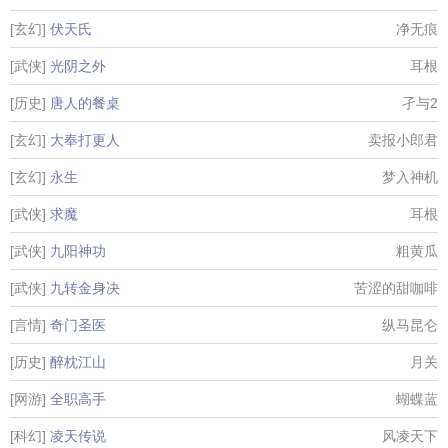
[玄幻]
伏天氏
净无痕
[武侠]
光阴之外
耳根
[历史]
唐人的餐桌
孑与2
[玄幻]
大奉打更人
卖报小郎君
[玄幻]
永生
梦入神机
[武侠]
求魔
耳根
[武侠]
九阳神功
粗黄瓜
[武侠]
九转金身决
苦涩的甜咖啡
[言情]
奇门圣医
纵马昆仑
[历史]
醉枕江山
月关
[网游]
全职高手
蝴蝶蓝
[科幻]
凌天传说
风凌天下