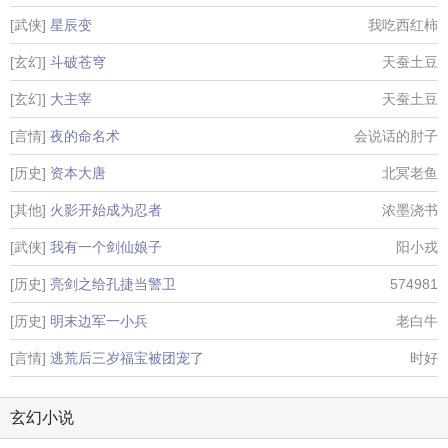
[武侠]
星辰变
我吃西红柿
[玄幻]
斗破苍穹
天蚕土豆
[玄幻]
大主宰
天蚕土豆
[言情]
夜的命名术
会说话的肘子
[历史]
资本大唐
北冥老鱼
[其他]
火影开始成为忍者
浓墨浇书
[武侠]
我有一个剑仙娘子
阳小戎
[历史]
亮剑之给孔捷当警卫
574981
[历史]
明末边军一小兵
老白牛
[言情]
逃荒后三岁福宝被团宠了
时好
玄幻小说