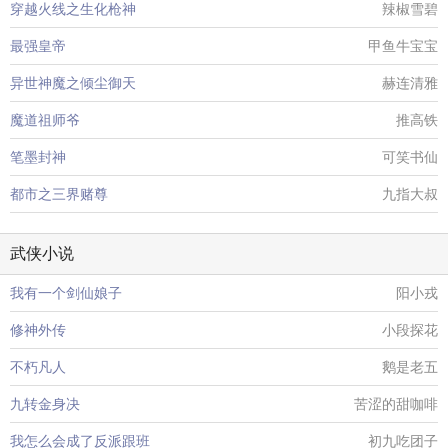
穿越火线之生化枪神
辣椒雪碧
最强皇帝
甲鱼牛宝宝
异世神魔之倾尘御天
赫连清雅
魔道祖师爷
推高铁
笔墨封神
可笑书仙
都市之三界赌尊
九指大叔
武侠小说
我有一个剑仙娘子
阳小戎
修神外传
小段探花
不朽凡人
鹅是老五
九转金身决
苦涩的甜咖啡
我怎么会成了反派跟班
初九吃团子